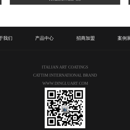
于我们
产品中心
招商加盟
案例
ITALIAN ART COATINGS
CATTIM INTERNATIONAL BRAND
WWW.DINGLUART.COM