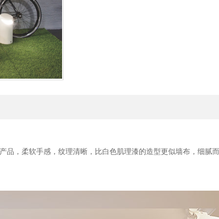
产品，柔软手感，纹理清晰，比白色肌理漆的造型更似墙布，细腻